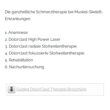
Cryolight - hyperbare CO2-
Infusionstherapien
Kältetherapie
Die ganzheitliche Schmerztherapie bei Muskel-Skelett-
Erkrankungen
Ernährungsmedizin
Medivid-Cryotherapie To-Go
1. Anamnese
Cellulite - kosmetische Behandlung mit
Chirotherapie
2. Dolorclast High Power Laser
ESWT
3. Dolorclast radiale Stoßwellentherapie
Akupunktur/Akupressur
4. Dolorclast fokussierte Stoßwellentherapie
5. Rehabilitation
Individuelle Rückenbehandlungen
6. Nachuntersuchung
Guided DolorClast Therapie Broschüre