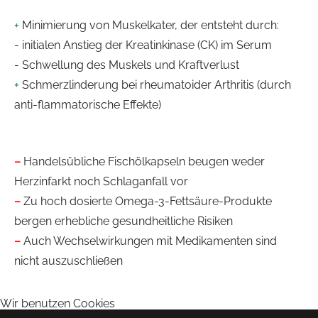
Cryolight - hyperbare CO2-
+
Minimierung von Muskelkater, der entsteht durch:
Infusionstherapien
Kältetherapie
- initialen Anstieg der Kreatinkinase (CK) im Serum
- Schwellung des Muskels und Kraftverlust
Ernährungsmedizin
Medivid-Cryotherapie To-Go
+
Schmerzlinderung bei rheumatoider Arthritis (durch
Cellulite - kosmetische Behandlung mit
anti-flammatorische Effekte)
Chirotherapie
ESWT
Akupunktur/Akupressur
–
Handelsübliche Fischölkapseln beugen weder
Individuelle Rückenbehandlungen
Herzinfarkt noch Schlaganfall vor
–
Zu hoch dosierte Omega-3-Fettsäure-Produkte
bergen erhebliche gesundheitliche Risiken
–
Auch Wechsel­wirkungen mit Medikamenten sind
nicht auszuschließen
Wir benutzen Cookies